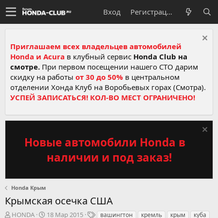
Вход
Регистрация
Приглашаем всех владельцев автомобилей
Honda и Acura
в клубный сервис
Honda Club на
смотре.
При первом посещении нашего СТО дарим
скидку на работы
от 30 до 50%
в центральном
отделении Хонда Клуб на Воробьевых горах (Смотра).
УСПЕЙ ЗАПИСАТЬСЯ! КОЛ-ВО МЕСТ ОГРАНИЧЕНО!
Новые автомобили Honda в
наличии и под заказ!
Honda Крым
Крымская осечка США
А
Д
Т
HONDA
18 Мар 2015
вашингтон
кремль
крым
куба