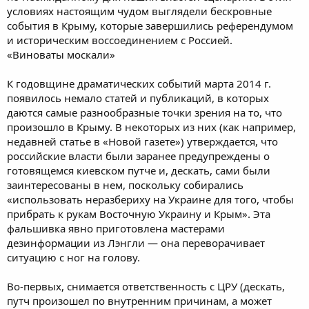
условиях настоящим чудом выглядели бескровные
события в Крыму, которые завершились референдумом
и историческим воссоединением с Россией.
«Виноваты москали»
К годовщине драматических событий марта 2014 г.
появилось немало статей и публикаций, в которых
даются самые разнообразные точки зрения на то, что
произошло в Крыму. В некоторых из них (как например,
недавней статье в «Новой газете») утверждается, что
российские власти были заранее предупреждены о
готовящемся киевском путче и, дескать, сами были
заинтересованы в нем, поскольку собирались
«использовать неразбериху на Украине для того, чтобы
прибрать к рукам Восточную Украину и Крым». Эта
фальшивка явно приготовлена мастерами
дезинформации из Лэнгли — она переворачивает
ситуацию с ног на голову.
Во-первых, снимается ответственность с ЦРУ (дескать,
путч произошел по внутренним причинам, а может