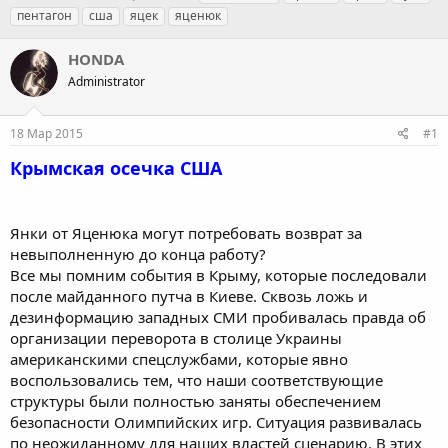
в
а
е
пентагон
сша
яцек
яценюк
т
т
г
о
а
и
HONDA
р
н
т
Administrator
а
е
ч
м
а
18 Мар 2015
#1
ы
л
а
Крымская осечка США
Янки от Яценюка могут потребовать возврат за
невыполненную до конца работу?
Все мы помним события в Крыму, которые последовали
после майданного путча в Киеве. Сквозь ложь и
дезинформацию западных СМИ пробивалась правда об
организации переворота в столице Украины
американскими спецслужбами, которые явно
воспользовались тем, что наши соответствующие
структуры были полностью заняты обеспечением
безопасности Олимпийских игр. Ситуация развивалась
по неожиданному для наших властей сценарию. В этих