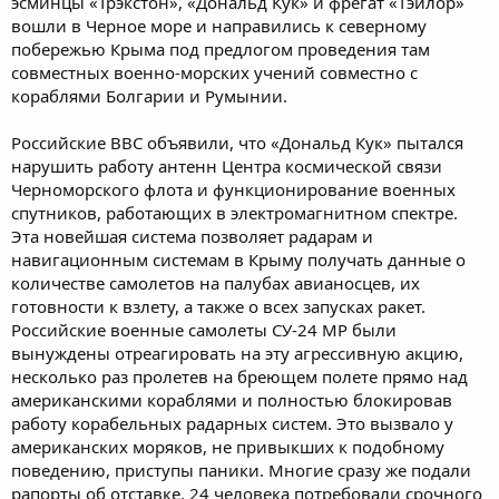
эсминцы «Трэкстон», «Дональд Кук» и фрегат «Тэйлор»
вошли в Черное море и направились к северному
побережью Крыма под предлогом проведения там
совместных военно-морских учений совместно с
кораблями Болгарии и Румынии.
Российские ВВС объявили, что «Дональд Кук» пытался
нарушить работу антенн Центра космической связи
Черноморского флота и функционирование военных
спутников, работающих в электромагнитном спектре.
Эта новейшая система позволяет радарам и
навигационным системам в Крыму получать данные о
количестве самолетов на палубах авианосцев, их
готовности к взлету, а также о всех запусках ракет.
Российские военные самолеты СУ-24 МР были
вынуждены отреагировать на эту агрессивную акцию,
несколько раз пролетев на бреющем полете прямо над
американскими кораблями и полностью блокировав
работу корабельных радарных систем. Это вызвало у
американских моряков, не привыкших к подобному
поведению, приступы паники. Многие сразу же подали
рапорты об отставке, 24 человека потребовали срочного