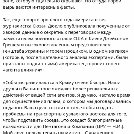
зоне, которую тщательно скрывают. Но оттуда порой
вырываются интересные факты.
Так, еще в марте прошлого года американская
журналистка Сюзан Дюкло опубликовала полученные от
хакеров данные о секретных переговорах между
заместителем военного атташе США в Киеве Джейсоном
Грешем и высокопоставленным представителем
Генштаба Украины Игорем Проциком. В одном из писем
(которые, после тщательного анализа экспертами, были
признаны подлинными) американец торопит своего
«агента влияния»:
«События развиваются в Крыму очень быстро. Наши
друзья в Вашингтоне ожидают более решительных
действий от вашей сети агентов. Я думаю, настало время
для осуществления плана, о котором мы договаривались
недавно. Ваша цель состоит в том, чтобы создать
проблемы на транспортных узлах юго-востока для того,
чтобы подставить соседа. Это создаст благоприятные
возможности для Пентагона и Компании (ЦРУ — Н.И.).
Мой друг, нельзя терять ни минуты. С уважением,