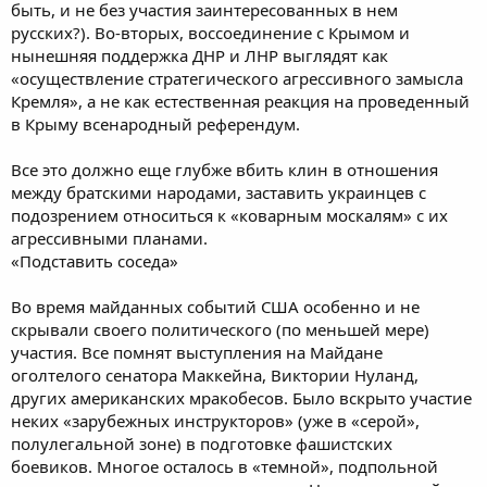
быть, и не без участия заинтересованных в нем
русских?). Во-вторых, воссоединение с Крымом и
нынешняя поддержка ДНР и ЛНР выглядят как
«осуществление стратегического агрессивного замысла
Кремля», а не как естественная реакция на проведенный
в Крыму всенародный референдум.
Все это должно еще глубже вбить клин в отношения
между братскими народами, заставить украинцев с
подозрением относиться к «коварным москалям» с их
агрессивными планами.
«Подставить соседа»
Во время майданных событий США особенно и не
скрывали своего политического (по меньшей мере)
участия. Все помнят выступления на Майдане
оголтелого сенатора Маккейна, Виктории Нуланд,
других американских мракобесов. Было вскрыто участие
неких «зарубежных инструкторов» (уже в «серой»,
полулегальной зоне) в подготовке фашистских
боевиков. Многое осталось в «темной», подпольной