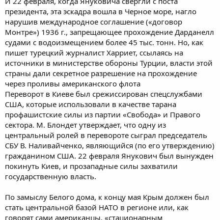
И 22 февраля, когда Януковича свергли с поста
президента, эта эскадра вошла в Черное море, нагло
нарушив международное соглашение («договор
Монтре») 1936 г., запрещающее прохождение Дарданелл
судами с водоизмещением более 45 тыс. тонн. Но, как
пишет турецкий журналист Харриет, ссылаясь на
источники в министерстве обороны Турции, власти этой
страны дали секретное разрешение на прохождение
через проливы американского флота
Переворот в Киеве был срежиссирован спецслужбами
США, которые использовали в качестве тарана
профашистские силы из партии «Свобода» и Правого
сектора. М. Блондет утверждает, что одну из
центральный ролей в перевороте сыграл председатель
СБУ В. Наливайченко, являющийся (по его утверждению)
гражданином США. 22 февраля Янукович был вынужден
покинуть Киев, и прозападные силы захватили
государственную власть.
По замыслу Белого дома, к концу мая Крым должен был
стать центральной базой НАТО в регионе или, как
говорят сами американцы, «стационарным