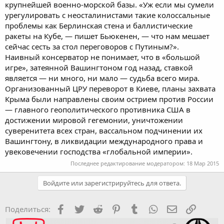
крупнейшей военно-морской базы. «Уж если мы сумели
урегулировать с неосталинистами такие колоссальные
проблемы как Берлинская стена и баллистические
ракеты на Кубе, — пишет Бьюкенен, — что нам мешает
сейчас сесть за стол переговоров с Путиным?».
Наивный консерватор не понимает, что в «большой
игре», затеянной Вашингтоном год назад, ставкой
является — ни много, ни мало — судьба всего мира.
Организованный ЦРУ переворот в Киеве, планы захвата
Крыма были направлены своим острием против России
— главного геополитического противника США в
достижении мировой гегемонии, уничтожении
суверенитета всех стран, вассальном подчинении их
Вашингтону, в ликвидации международного права и
увековечении господства «глобальной империи».
Последнее редактирование модератором:
18 Мар 2015
Войдите или зарегистрируйтесь для ответа.
Facebook
Twitter
Reddit
Pinterest
Tumblr
WhatsApp
Электронная
Ссылка
Поделиться: