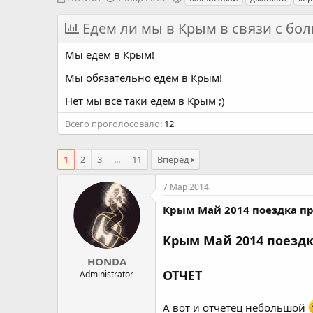
в
а
е
т
т
г
Едем ли мы в Крым в связи с бо
о
а
и
р
н
Мы едем в Крым!
т
а
е
ч
Мы обязательно едем в Крым!
м
а
ы
л
Нет мы все таки едем в Крым ;)
а
Всего проголосовало
12
1
2
3
...
11
Вперёд
7 Мар 2014
Крым Май 2014 поездка пр
Крым Май 2014 поездк
HONDA
ОТЧЕТ
Administrator
А вот и отчетец небольшой