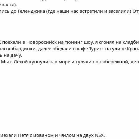
вался).
лись до Геленджика (где наши нас встретили и заселили) 
X поехали в Новоросийск на тюнинг шоу, я сгонял на кладб
ло кабардинки, далее обедали в кафе Турист на улице Крас
 на дачу.
 Мы с Лехой купнулись в море и гуляли по набережной, дет
риехали Петя c Вованом и Филом на двух NSX.