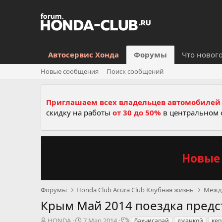
Автосервис Хонда
Форумы
Что новог
Новые сообщения
Поиск сообщений
Приглашаем всех владельцев автомобилей 
скидку на работы
от 30 до 50%
в центральном 
Новые 
Форумы
Honda Club Acura Club Клубная жизнь
Межд
Крым Май 2014 поездка предс
А
Д
Т
HONDA
7 Мар 2014
бахчисарай
джанкой
кер