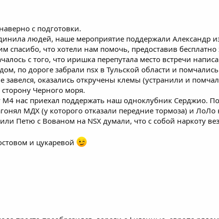
 наверно с подготовки.
динила людей, наше мероприятие поддержали Александр из
им спасибо, что хотели нам помочь, предоставив бесплатно
ачалось с того, что иришка перепутала место встречи написа
дом, по дороге забрали nsx в Тульской области и помчались
не завелся, оказались откручены клемы (устранили и помча
 сторону Черного моря.
су М4 нас приехал поддержать наш одноклубник Серджио. П
агонял МДХ (у которого отказали передние тормоза) и ЛоЛо 
вили Петю с Вованом на NSX думали, что с собой наркоту в
остовом и цукаревой