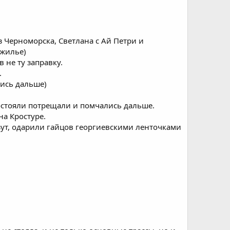
 Черноморска, Светлана с Ай Петри и
 жилье)
в не ту заправку.
.
лись дальше)
остояли потрещали и помчались дальше.
на Кростуре.
езут, одарили гайцов георгиевскими ленточками