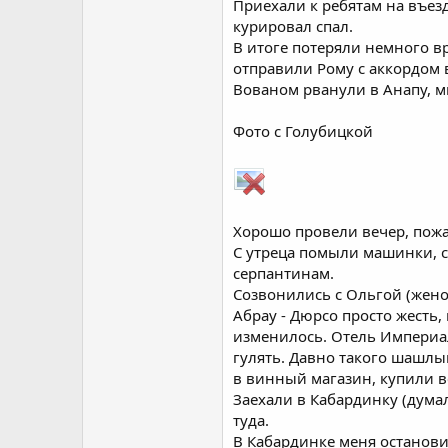
Приехали к ребятам на въезд
курировал спал.
В итоге потеряли немного вр
отправили Рому с аккордом 
Вованом рванули в Анапу, м
Фото с Голубицкой
Хорошо провели вечер, пожа
С утреца помыли машинки, с
серпантинам.
Созвонились с Ольгой (жено
Абрау - Дюрсо просто жесть,
изменилось. Отель Империал
гулять. Давно такого шашлы
в винный магазин, купили в
Заехали в Кабардинку (думал
туда.
В Кабардинке меня останови