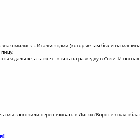
ознакомились с Итальянцами (которые там были на машинах
 пицу.
аться дальше, а также сгонять на разведку в Сочи. И погнал
у, а мы заскочили переночивать в Лиски (Воронежская облас
я!