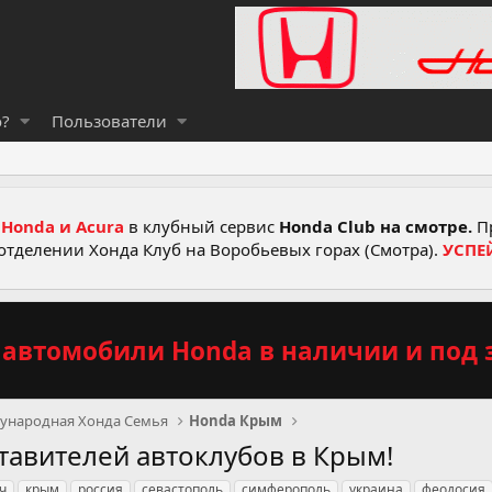
о?
Пользователи
Honda и Acura
в клубный сервис
Honda Club на смотре.
Пр
отделении Хонда Клуб на Воробьевых горах (Смотра).
УСПЕ
автомобили Honda в наличии и под з
ународная Хонда Семья
Honda Крым
тавителей автоклубов в Крым!
ч
крым
россия
севастополь
симферополь
украина
феодосия