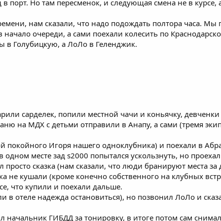
 в порт. Но там пересменок, и следующая смена не в курсе, 
емени, нам сказали, что надо подождать полтора часа. Мы 
в начало очереди, а сами поехали колесить по Краснодарско
ы в Голубицкую, а ЛоЛо в Геленджик.
рили сарделек, попили местной чачи и коньячку, девченки
аню на МДХ с детьми отправили в Анапу, а сами (тремя экип
й покойного Игоря нашего одноклубника) и поехали в Абрау
 в одном месте зад s2000 попытался ускользнуть, но проехал
 просто сказка (нам сказали, что люди бранируют места за
ка не кушали (кроме конечно собственного на клубных встр
се, что купили и поехали дальше.
и в отеле надежда остановиться), но позвонил ЛоЛо и сказа
л начальник ГИБДД за тонировку, в итоге потом сам снимал