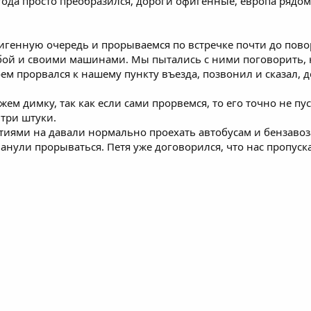
года просто преобразился, дороги офигенные, европа рядом 
фигенную очередь и прорываемся по встречке почти до повор
ой и своими машинами. Мы пытались с ними поговорить, н
ем прорвался к нашему пункту въезда, позвонил и сказал, де
ем димку, так как если сами прорвемся, то его точно не пус
 три штуки.
иями на давали нормально проехать автобусам и бензавоз
анули прорываться. Петя уже договорился, что нас пропуска