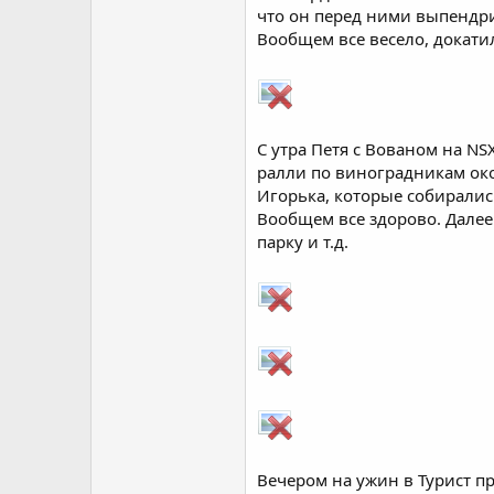
что он перед ними выпендри
Вообщем все весело, докати
С утра Петя с Вованом на NS
ралли по виноградникам око
Игорька, которые собирались
Вообщем все здорово. Далее
парку и т.д.
Вечером на ужин в Турист п