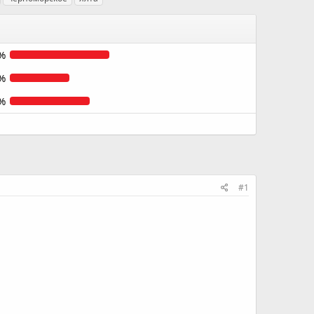
%
%
%
#1