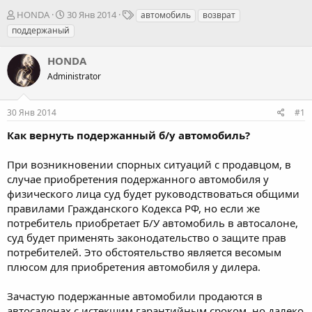
А
Д
Т
HONDA
30 Янв 2014
автомобиль
возврат
в
а
е
поддержаный
т
т
г
о
а
и
HONDA
р
н
т
Administrator
а
е
ч
м
а
30 Янв 2014
#1
ы
л
а
Как вернуть подержанный б/у автомобиль?
При возникновении спорных ситуаций с продавцом, в
случае приобретения подержанного автомобиля у
физического лица суд будет руководствоваться общими
правилами Гражданского Кодекса РФ, но если же
потребитель приобретает Б/У автомобиль в автосалоне,
суд будет применять законодательство о защите прав
потребителей. Это обстоятельство является весомым
плюсом для приобретения автомобиля у дилера.
Зачастую подержанные автомобили продаются в
автосалонах с истекшим гарантийным сроком, но далеко