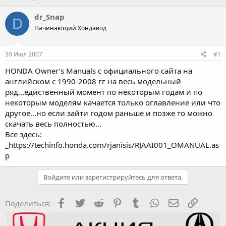
в
а
т
т
dr_Snap
D
о
а
Начинающий Хондавод
р
н
т
а
е
ч
30 Июл 2007
#1
м
а
ы
л
HONDA Owner’s Manuals c официального сайта на
а
английском с 1990-2008 гг на весь модельный
ряд...едиственный момент по некоторым годам и по
некоторым моделям качается только оглавление или что
другое...но если зайти годом раньше и позже то можно
скачать весь полностью...
Все здесь:
_https://techinfo.honda.com/rjanisis/RJAAI001_OMANUAL.as
p
Войдите или зарегистрируйтесь для ответа.
Facebook
Twitter
Reddit
Pinterest
Tumblr
WhatsApp
Электронная
Ссылка
Поделиться: