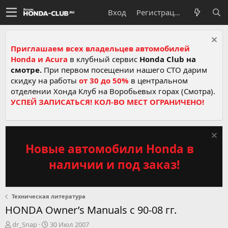
Вход
Регистрация
Приглашаем всех владельцев автомобилей
Honda и Acura
в клубный сервис
Honda Club на
смотре.
При первом посещении нашего СТО дарим
скидку на работы
от 30 до 50%
в центральном
отделении Хонда Клуб на Воробьевых горах (Смотра).
УСПЕЙ ЗАПИСАТЬСЯ! КОЛ-ВО МЕСТ ОГРАНИЧЕНО!
Новые автомобили Honda в
наличии и под заказ!
Техническая литература
HONDA Owner’s Manuals с 90-08 гг.
А
Д
dr_Snap
30 Июл 2007