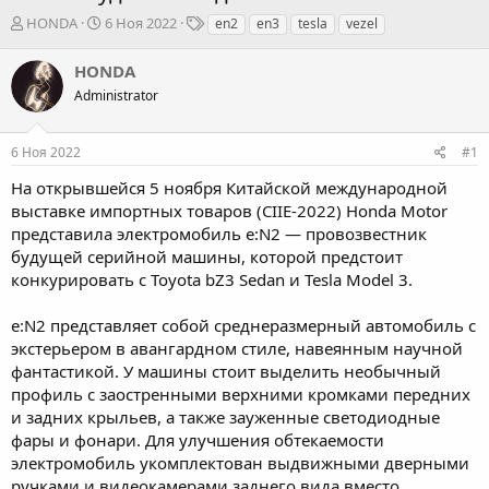
А
Д
Т
HONDA
6 Ноя 2022
en2
en3
tesla
vezel
в
а
е
т
т
г
HONDA
о
а
и
Administrator
р
н
т
а
е
ч
6 Ноя 2022
#1
м
а
ы
л
На открывшейся 5 ноября Китайской международной
а
выставке импортных товаров (CIIE-2022) Honda Motor
представила электромобиль e:N2 — провозвестник
будущей серийной машины, которой предстоит
конкурировать с Toyota bZ3 Sedan и Tesla Model 3.
e:N2 представляет собой среднеразмерный автомобиль с
экстерьером в авангардном стиле, навеянным научной
фантастикой. У машины стоит выделить необычный
профиль с заостренными верхними кромками передних
и задних крыльев, а также зауженные светодиодные
фары и фонари. Для улучшения обтекаемости
электромобиль укомплектован выдвижными дверными
ручками и видеокамерами заднего вида вместо