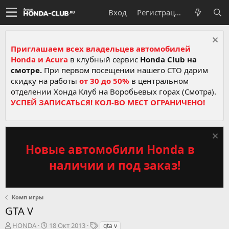
Вход
Регистрация
Приглашаем всех владельцев автомобилей
Honda и Acura
в клубный сервис
Honda Club на
смотре.
При первом посещении нашего СТО дарим
скидку на работы
от 30 до 50%
в центральном
отделении Хонда Клуб на Воробьевых горах (Смотра).
УСПЕЙ ЗАПИСАТЬСЯ! КОЛ-ВО МЕСТ ОГРАНИЧЕНО!
Новые автомобили Honda в
наличии и под заказ!
Комп игры
GTA V
А
Д
Т
HONDA
18 Окт 2013
gta v