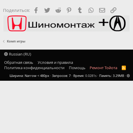
Facebook
Twitter
Reddit
Pinterest
Tumblr
WhatsApp
Электронная
Ссылка
Поделиться:
Комп игры
Russian (RU)
Обратная связь
Условия и правила
Политика конфиденциальности
Помощь
Ремонт Тойота
R
S
Ширина
Запросов
7
Время
0.0281s
Память
3.29MB
S