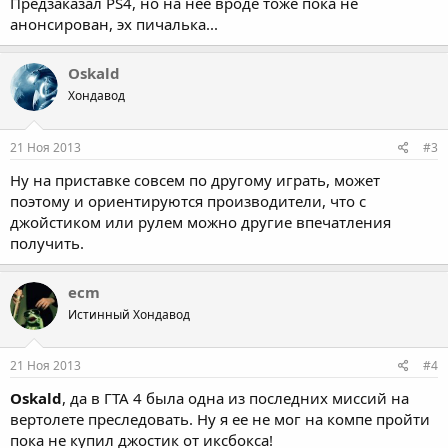
Предзаказал PS4, но на нее вроде тоже пока не
анонсирован, эх пичалька...
Oskald
Хондавод
21 Ноя 2013
#3
Ну на приставке совсем по другому играть, может
поэтому и ориентируются производители, что с
джойстиком или рулем можно другие впечатления
получить.
ecm
Истинный Хондавод
21 Ноя 2013
#4
Oskald
, да в ГТА 4 была одна из последних миссий на
вертолете преследовать. Ну я ее не мог на компе пройти
пока не купил джостик от иксбокса!