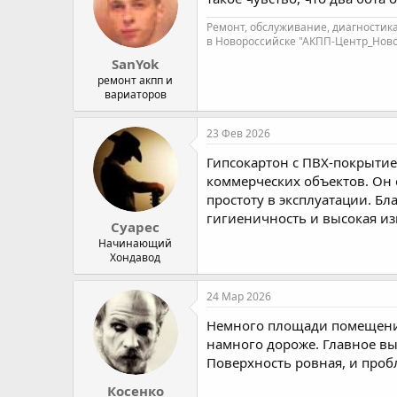
Ремонт, обслуживание, диагностик
в Новороссийске "АКПП-Центр_Новор
SanYok
ремонт акпп и
вариаторов
23 Фев 2026
Гипсокартон с ПВХ-покрыти
коммерческих объектов. Он 
простоту в эксплуатации. Б
гигиеничность и высокая из
Суарес
Начинающий
Хондавод
24 Мар 2026
Немного площади помещения,
намного дороже. Главное вы
Поверхность ровная, и проб
Косенко