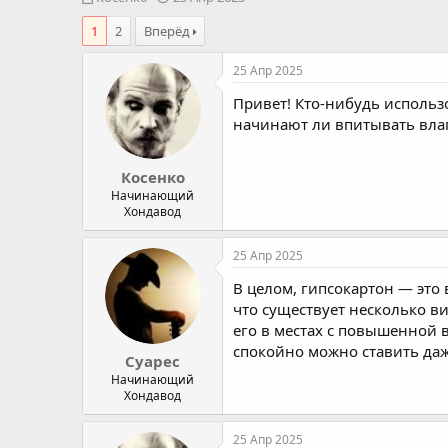
в
а
1
2
Вперёд
т
т
о
а
р
н
25 Апр 2025
т
а
Привет! Кто-нибудь использ
е
ч
м
а
начинают ли впитывать влаг
ы
л
а
Косенко
Начинающий
Хондавод
25 Апр 2025
В целом, гипсокартон — это
что существует несколько в
его в местах с повышенной 
спокойно можно ставить даж
Суарес
Начинающий
Хондавод
25 Апр 2025