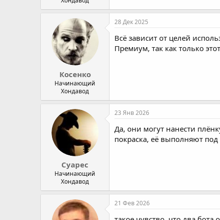
Хондавод
28 Дек 2025
Всё зависит от целей испол
Премиум, так как только это
Косенко
Начинающий
Хондавод
23 Янв 2026
Да, они могут нанести плён
покраска, её выполняют под
Суарес
Начинающий
Хондавод
21 Фев 2026
такое чувство, что два бота 