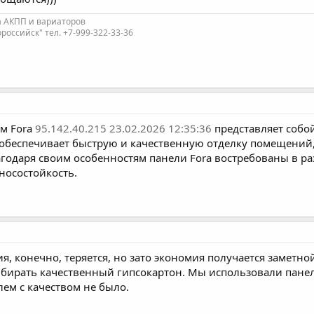
а АКПП и вариаторов
оссийск" тел. +7-999-322-33-36
ем Fora
95.142.40.215 23.02.2026 12:35:36
представляет собо
обеспечивает быструю и качественную отделку помещений, 
лагодаря своим особенностям панели Fora востребованы в р
носостойкость.
 конечно, теряется, но зато экономия получается заметно
бирать качественный гипсокартон. Мы использовали панели
лем с качеством не было.