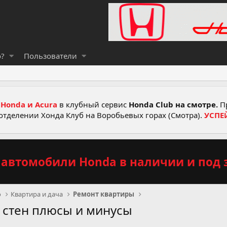
о?
Пользователи
Honda и Acura
в клубный сервис
Honda Club на смотре.
Пр
отделении Хонда Клуб на Воробьевых горах (Смотра).
УСПЕ
автомобили Honda в наличии и под з
о
Квартира и дача
Ремонт квартиры
 стен плюсы и минусы