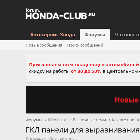
Автосервис Хонда
Форумы
Что новог
Новые сообщения
Поиск сообщений
Приглашаем всех владельцев автомобилей 
скидку на работы
от 30 до 50%
в центральном 
Новые 
Форумы
Обо всем
Различные темы
Как все прост
ГКЛ панели для выравнивания
А
Д
Косенко
25 Апр 2025