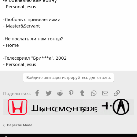
- Personal Jesus
-Любовь с привелегиями
- Master&Servant
-Не послать ли нам гонца?
- Home
-Телесериал "Бри***а", 2002
- Personal Jesus
Войдите или зарегистрируйтесь для ответа.
Facebook
Twitter
Reddit
Pinterest
Tumblr
WhatsApp
Электронная
Ссылка
Поделиться:
Depeche Mode