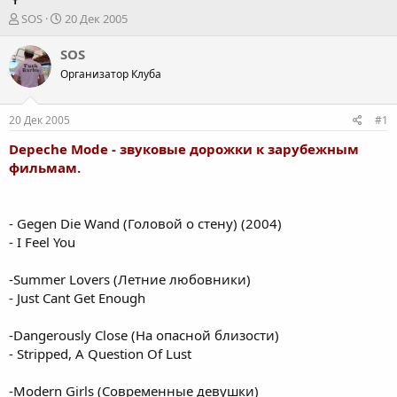
А
Д
SOS
20 Дек 2005
в
а
т
т
SOS
о
а
Организатор Клуба
р
н
т
а
е
ч
20 Дек 2005
#1
м
а
ы
л
Depeche Mode - звуковые дорожки к зарубежным
а
фильмам.
- Gegen Die Wand (Головой о стену) (2004)
- I Feel You
-Summer Lovers (Летние любовники)
- Just Cant Get Enough
-Dangerously Close (На опасной близости)
- Stripped, A Question Of Lust
-Modern Girls (Современные девушки)