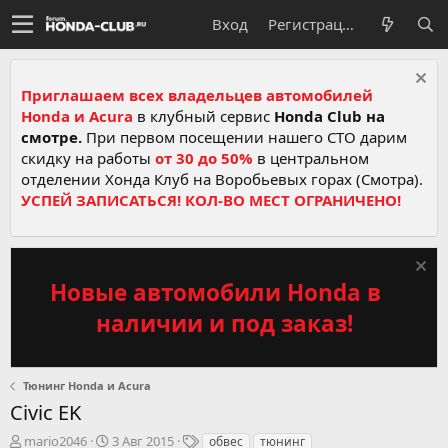
Вход
Регистрация
Приглашаем всех владельцев автомобилей
Honda и Acura
в клубный сервис
Honda Club на
смотре.
При первом посещении нашего СТО дарим
скидку на работы
от 30 до 50%
в центральном
отделении Хонда Клуб на Воробьевых горах (Смотра).
УСПЕЙ ЗАПИСАТЬСЯ! КОЛ-ВО МЕСТ ОГРАНИЧЕНО!
Новые автомобили Honda в
наличии и под заказ!
Тюнинг Honda и Acura
Civic EK
А
Д
Т
mario2046
3 Авг 2015
обвес
тюнинг