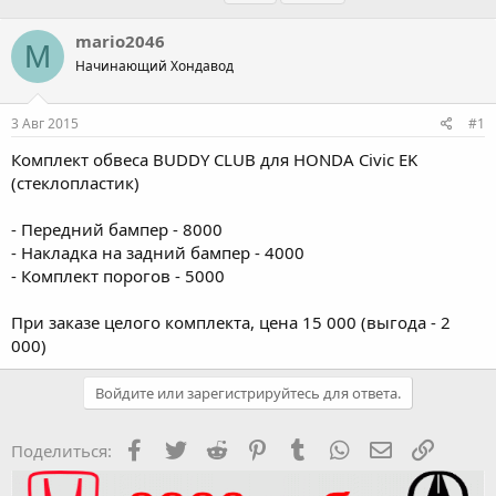
в
а
е
т
т
г
mario2046
M
о
а
и
Начинающий Хондавод
р
н
т
а
е
ч
3 Авг 2015
#1
м
а
ы
л
Комплект обвеса BUDDY CLUB для HONDA Civic EK
а
(стеклопластик)
- Передний бампер - 8000
- Накладка на задний бампер - 4000
- Комплект порогов - 5000
При заказе целого комплекта, цена 15 000 (выгода - 2
000)
Войдите или зарегистрируйтесь для ответа.
Facebook
Twitter
Reddit
Pinterest
Tumblr
WhatsApp
Электронная
Ссылка
Поделиться: