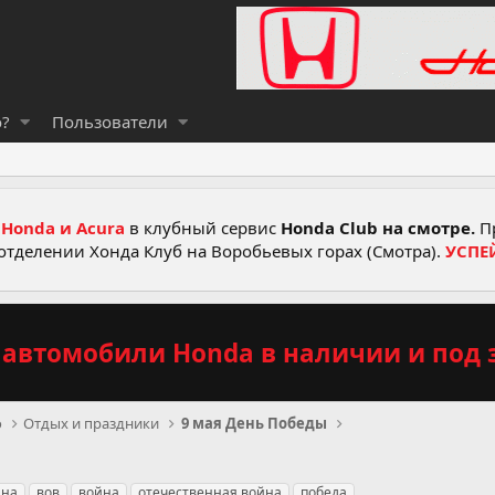
о?
Пользователи
Honda и Acura
в клубный сервис
Honda Club на смотре.
Пр
отделении Хонда Клуб на Воробьевых горах (Смотра).
УСПЕ
автомобили Honda в наличии и под з
о
Отдых и праздники
9 мая День Победы
йна
вов
война
отечественная война
победа