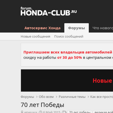
Автосервис Хонда
Форумы
Что новог
Новые сообщения
Поиск сообщений
Приглашаем всех владельцев автомобилей 
скидку на работы
от 30 до 50%
в центральном 
Новые 
Форумы
Обо всем
Различные темы
Как все прост
70 лет Победы
А
Д
Т
иришка
6 Май 2015
70 лет победы
великая во