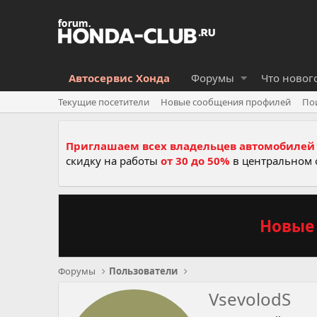
Автосервис Хонда
Форумы
Что новог
Текущие посетители
Новые сообщения профилей
По
Приглашаем всех владельцев автомобилей 
скидку на работы
от 30 до 50%
в центральном 
Новые 
Форумы
Пользователи
VsevolodS