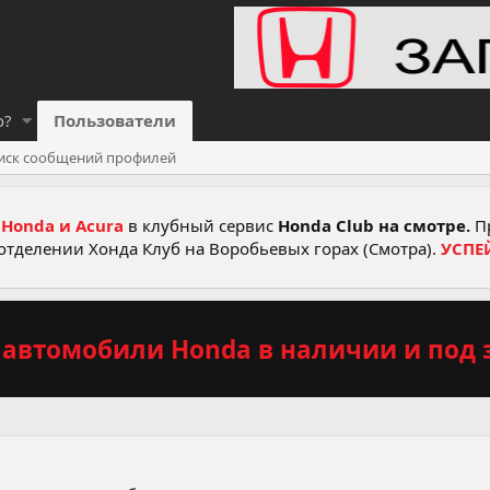
о?
Пользователи
иск сообщений профилей
Honda и Acura
в клубный сервис
Honda Club на смотре.
Пр
отделении Хонда Клуб на Воробьевых горах (Смотра).
УСПЕ
автомобили Honda в наличии и под з