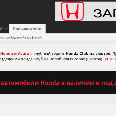
о?
Пользователи
иск сообщений профилей
Honda и Acura
в клубный сервис
Honda Club на смотре.
Пр
отделении Хонда Клуб на Воробьевых горах (Смотра).
УСПЕ
автомобили Honda в наличии и под з