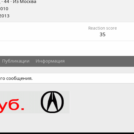
д
·
44
·
Из
Москва
2010
2013
Reaction score
35
Публикации
Информация
ого сообщения.