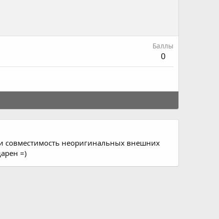
Баллы
0
али совместимость неоригинальных внешних
дарен =)