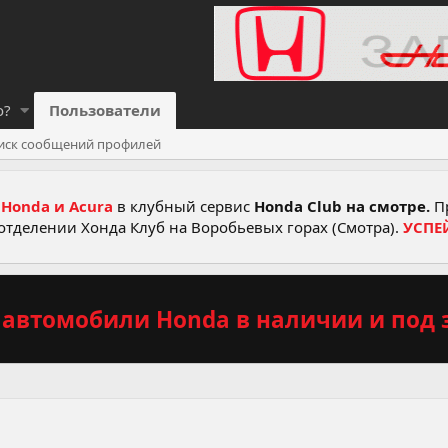
о?
Пользователи
иск сообщений профилей
Honda и Acura
в клубный сервис
Honda Club на смотре.
Пр
отделении Хонда Клуб на Воробьевых горах (Смотра).
УСПЕ
автомобили Honda в наличии и под з