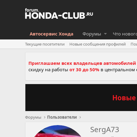
Автосервис Хонда
Форумы
Что новог
Текущие посетители
Новые сообщения профилей
По
Приглашаем всех владельцев автомобилей 
скидку на работы
от 30 до 50%
в центральном 
Новые 
Форумы
Пользователи
SergA73