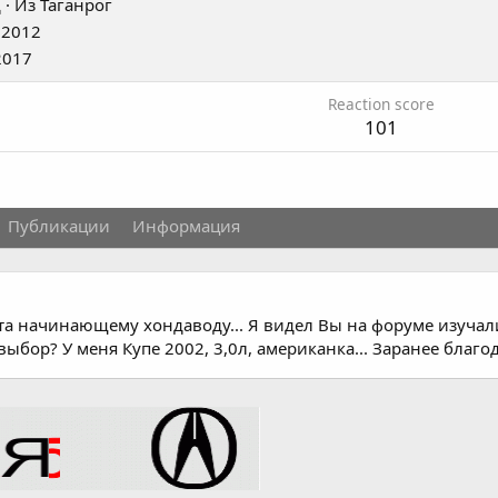
д
·
Из
Таганрог
 2012
2017
Reaction score
101
Публикации
Информация
та начинающему хондаводу... Я видел Вы на форуме изуч
ыбор? У меня Купе 2002, 3,0л, американка... Заранее благо