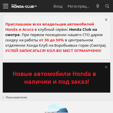
Вход
Регистрация
Приглашаем всех владельцев автомобилей
Honda и Acura
в клубный сервис
Honda Club на
смотре.
При первом посещении нашего СТО дарим
скидку на работы
от 30 до 50%
в центральном
отделении Хонда Клуб на Воробьевых горах (Смотра).
УСПЕЙ ЗАПИСАТЬСЯ! КОЛ-ВО МЕСТ ОГРАНИЧЕНО!
Новые автомобили Honda в
наличии и под заказ!
Пользователи