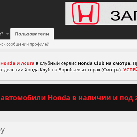
о?
Пользователи
иск сообщений профилей
Honda и Acura
в клубный сервис
Honda Club на смотре.
Пр
отделении Хонда Клуб на Воробьевых горах (Смотра).
УСПЕ
автомобили Honda в наличии и под з
by