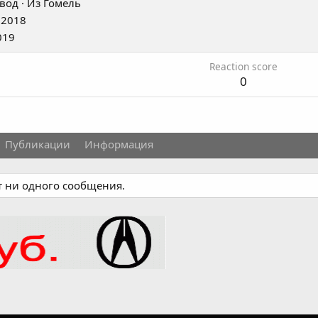
вод
·
Из
Гомель
 2018
019
Reaction score
0
Публикации
Информация
т ни одного сообщения.