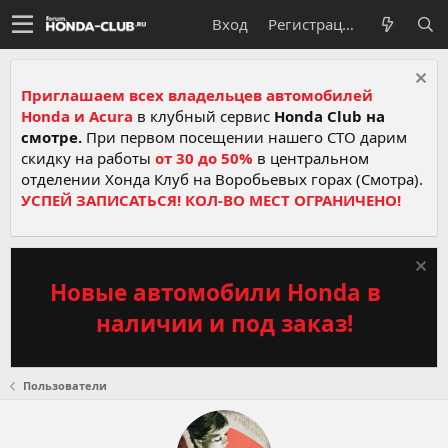
Вход
Регистрация
Приглашаем всех владельцев автомобилей
Honda и Acura
в клубный сервис
Honda Club на
смотре.
При первом посещении нашего СТО дарим
скидку на работы
от 30 до 50%
в центральном
отделении Хонда Клуб на Воробьевых горах (Смотра).
УСПЕЙ ЗАПИСАТЬСЯ! КОЛ-ВО МЕСТ ОГРАНИЧЕНО!
Новые автомобили Honda в
наличии и под заказ!
Пользователи