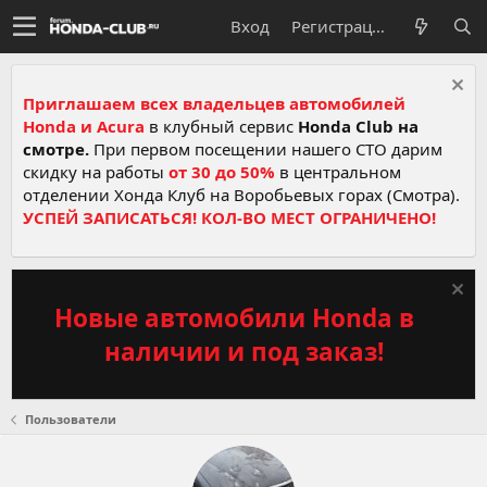
Вход
Регистрация
Приглашаем всех владельцев автомобилей
Honda и Acura
в клубный сервис
Honda Club на
смотре.
При первом посещении нашего СТО дарим
скидку на работы
от 30 до 50%
в центральном
отделении Хонда Клуб на Воробьевых горах (Смотра).
УСПЕЙ ЗАПИСАТЬСЯ! КОЛ-ВО МЕСТ ОГРАНИЧЕНО!
Новые автомобили Honda в
наличии и под заказ!
Пользователи