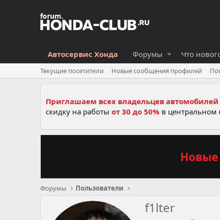
Автосервис Хонда
Форумы
Что новог
Текущие посетители
Новые сообщения профилей
По
Приглашаем всех владельцев автомобилей 
скидку на работы
от 30 до 50%
в центральном 
Новые 
Форумы
Пользователи
f1lter