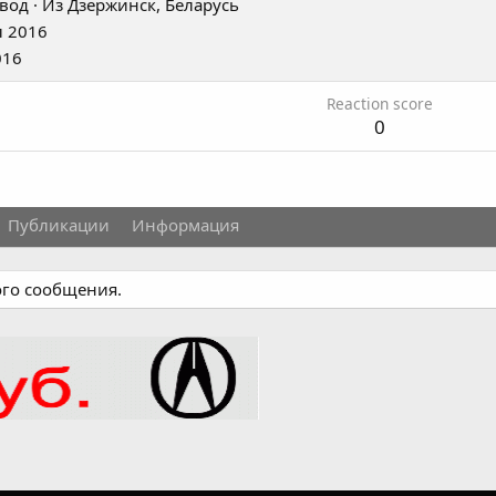
вод
·
Из
Дзержинск, Беларусь
 2016
016
Reaction score
0
Публикации
Информация
ого сообщения.