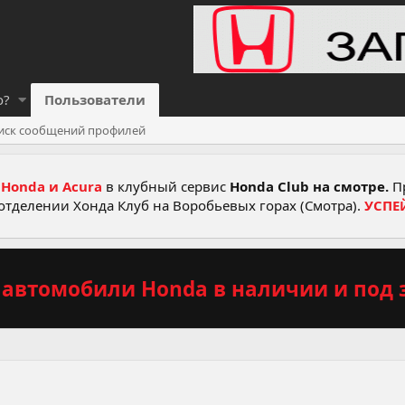
о?
Пользователи
иск сообщений профилей
Honda и Acura
в клубный сервис
Honda Club на смотре.
Пр
отделении Хонда Клуб на Воробьевых горах (Смотра).
УСПЕ
автомобили Honda в наличии и под з