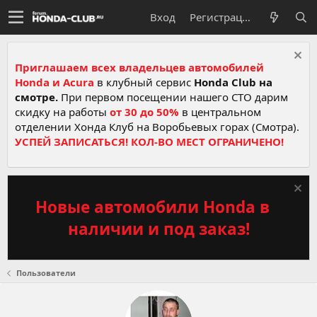
Вход
Регистрация
Приглашаем всех владельцев автомобилей
Honda и Acura
в клубный сервис
Honda Club на
смотре.
При первом посещении нашего СТО дарим
скидку на работы
от 30 до 50%
в центральном
отделении Хонда Клуб на Воробьевых горах (Смотра).
УСПЕЙ ЗАПИСАТЬСЯ! КОЛ-ВО МЕСТ ОГРАНИЧЕНО!
Новые автомобили Honda в
наличии и под заказ!
Пользователи